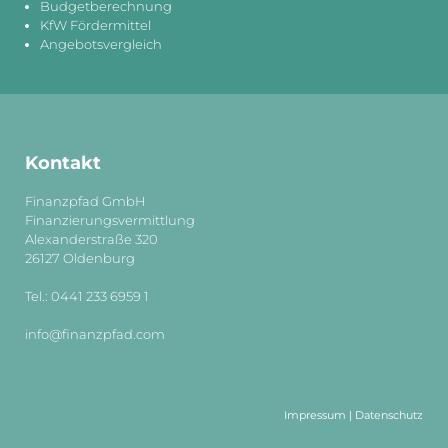
Budgetberechnung
KfW Fördermittel
Angebotsvergleich
Kontakt
Finanzpfad GmbH
Finanzierungsvermittlung
Alexanderstraße 320
26127 Oldenburg
Tel.: 0441 233 6959 1
info@finanzpfad.com
Impressum
|
Datenschutz