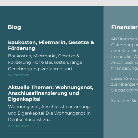
Blog
Finanzie
Als Finanzier
Baukosten, Mietmarkt, Gesetze &
Oldenburg un
Förderung
oder Kauf ei
Baukosten, Mietmarkt, Gesetze &
Immobilie. Wi
Förderung Hohe Baukosten, lange
Anschluss­fi
Genehmigungsverfahren und...
finanzierung
weiterlesen
Lassen Sie si
zur Finanzier
Aktuelle Themen: Wohnungsnot,
Sie das opti
Anschlussfinanzierung und
Eigenkapital
Sprechen Sie
Wohnungsnot, Anschlussfinanzierung
und Eigenkapital Die Wohnungsnot in
Deutschland ist zu...
weiterlesen