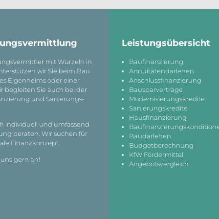
rungs­vermittlung
Leistungs­übersicht
ungs­vermittler mit Wurzeln in
Baufinanzierung
ter­stützen wir Sie beim Bau
Annuitätendarlehen
nes Eigenheims oder einer
Anschlussfinanzierung
r begleiten Sie auch bei der
Bausparverträge
nanzierung und Sanierungs­
Modernisierungskredite
.
Sanierungskredite
Hausfinanzierung
ch individuell und umfassend
Baufinanzierungskondition
ung beraten. Wir suchen für
Baudarlehen
male Finanzkonzept.
Budgetberechnung
KfW Fördermittel
 uns gern an!
Angebotsvergleich