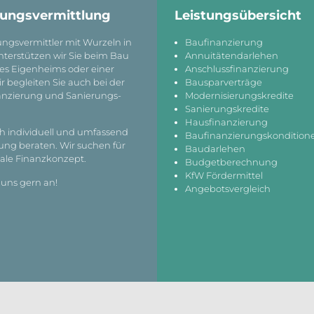
rungs­vermittlung
Leistungs­übersicht
ungs­vermittler mit Wurzeln in
Baufinanzierung
ter­stützen wir Sie beim Bau
Annuitätendarlehen
nes Eigenheims oder einer
Anschlussfinanzierung
r begleiten Sie auch bei der
Bausparverträge
nanzierung und Sanierungs­
Modernisierungskredite
.
Sanierungskredite
Hausfinanzierung
ch individuell und umfassend
Baufinanzierungskondition
ung beraten. Wir suchen für
Baudarlehen
male Finanzkonzept.
Budgetberechnung
KfW Fördermittel
 uns gern an!
Angebotsvergleich